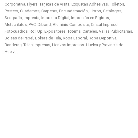
Corporativa, Flyers, Tarjetas de Visita, Etiquetas Adhesivas, Folletos,
Posters, Cuadernos, Carpetas, Encuadernación, Libros, Catálogos,
Serigrafía, Imprenta, Imprenta Digital, Impresión en Rígidos,
Metacrilatos, PVC, Dibond, Aluminio Composite, Cristal Impreso,
Fotocuadros, Roll Up, Expositores, Totems, Carteles, Vallas Publicitarias,
Bolsas de Papel, Bolsas de Tela, Ropa Laboral, Ropa Deportiva,
Banderas, Telas Impresas, Lienzos Impresos. Huelva y Provincia de
Huelva.
Agencia de Publicidad en Huelva , Rótulos Huelva, Rotulos de LED en
Huelva, Placas de Metacrilato en Huelva, Placas de Madera en Huelva,
Luminosos en Huelva, Letras de Acero en Huelva, Letras de Aluminio en
Huelva, Letras de PVC en Huelva, Letras de Cartón en Huelva, Letras de
Madera en Huelva, Letras de DM lacadas en Huelva, Letras Metálicas en
Huelva, Banderolas en Huelva, Vinilos en Huelva, Vinilos Escaparates en
Huelva, Vinilos Impresos en Huelva, Vinilos de Corte en Huelva, Vinilos
Magneticos en Huelva, Rotulación de Vehículos en Huelva, Decoración
Tiendas en Huelva, Decoración Comercial en Huelva, Fotomurales en
Huelva, Logotipos en Huelva, Imagen Corporativa en Huelva, Flyers en
Huelva, Tarjetas de Visita en Huelva, Etiquetas Adhesivas en Huelva,